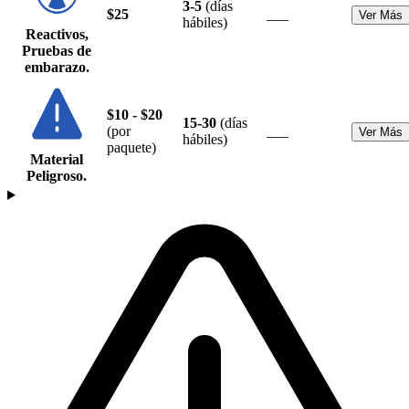
3-5
(días
$25
___
Ver Más
hábiles)
Reactivos,
Pruebas de
embarazo.
$10 - $20
15-30
(días
(por
___
Ver Más
hábiles)
paquete)
Material
Peligroso.