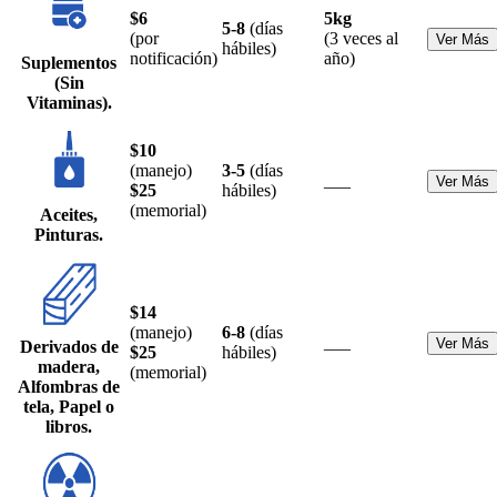
$6
5kg
5-8
(días
(por
(3 veces al
Ver Más
hábiles)
notificación)
año)
Suplementos
(Sin
Vitaminas).
$10
(manejo)
3-5
(días
___
Ver Más
$25
hábiles)
(memorial)
Aceites,
Pinturas.
$14
(manejo)
6-8
(días
___
Ver Más
Derivados de
$25
hábiles)
madera,
(memorial)
Alfombras de
tela, Papel o
libros.