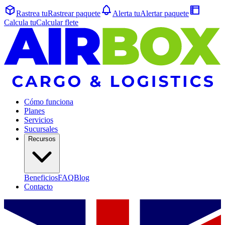
Rastrea tu
Rastrear
paquete
Alerta tu
Alertar
paquete
Calcula tu
Calcular
flete
Cómo funciona
Planes
Servicios
Sucursales
Recursos
Beneficios
FAQ
Blog
Contacto