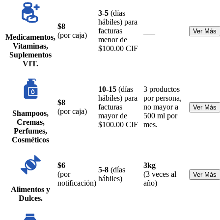
3-5
(días
hábiles) para
$8
facturas
___
Ver Más
(por caja)
Medicamentos,
menor de
Vitaminas,
$100.00 CIF
Suplementos
VIT.
10-15
(días
3 productos
hábiles) para
por persona,
$8
facturas
no mayor a
Ver Más
(por caja)
Shampoos,
mayor de
500 ml por
Cremas,
$100.00 CIF
mes.
Perfumes,
Cosméticos
$6
3kg
5-8
(días
(por
(3 veces al
Ver Más
hábiles)
notificación)
año)
Alimentos y
Dulces.