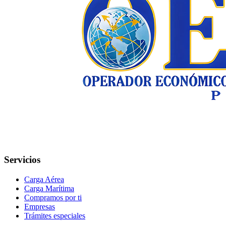
Servicios
Carga Aérea
Carga Marítima
Compramos por ti
Empresas
Trámites especiales