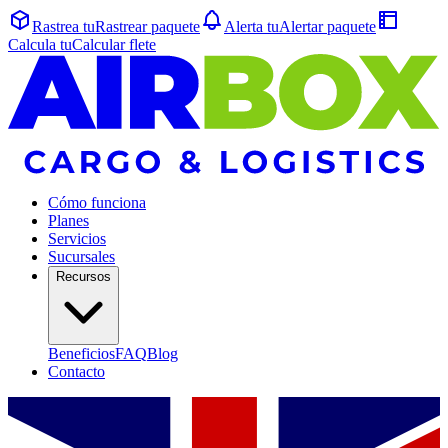
Rastrea tu
Rastrear
paquete
Alerta tu
Alertar
paquete
Calcula tu
Calcular
flete
Cómo funciona
Planes
Servicios
Sucursales
Recursos
Beneficios
FAQ
Blog
Contacto