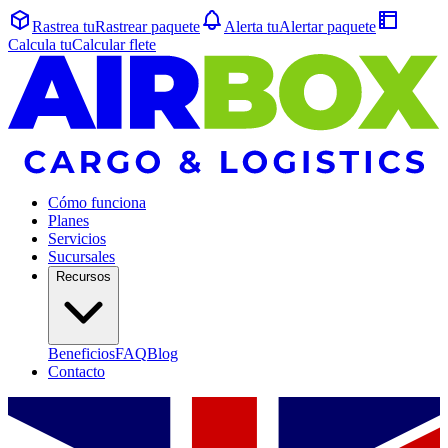
Rastrea tu
Rastrear
paquete
Alerta tu
Alertar
paquete
Calcula tu
Calcular
flete
Cómo funciona
Planes
Servicios
Sucursales
Recursos
Beneficios
FAQ
Blog
Contacto