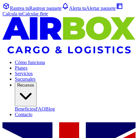
Rastrea tu
Rastrear
paquete
Alerta tu
Alertar
paquete
Calcula tu
Calcular
flete
Cómo funciona
Planes
Servicios
Sucursales
Recursos
Beneficios
FAQ
Blog
Contacto