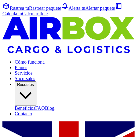
Rastrea tu
Rastrear
paquete
Alerta tu
Alertar
paquete
Calcula tu
Calcular
flete
Cómo funciona
Planes
Servicios
Sucursales
Recursos
Beneficios
FAQ
Blog
Contacto